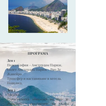
ПРОГРАМА
Ден 1
Полет София – Амстердам/Париж.
Полет Амстердам/Париж – Рио Де
Жанейро.
Трансфер и настаняване в хотела.
Нощувка.
Ден 2
Закуска.
Туристическа обиколка на Рио де
Жанейро + посещение на хълма