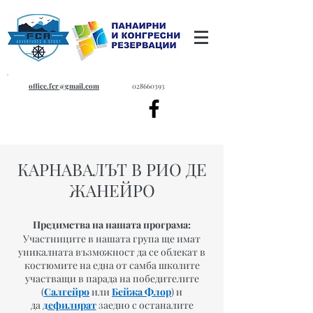
office.fcr@gmail.com
028660393
КАРНАВАЛЪТ В РИО ДЕ
ЖАНЕЙРО
Предимства на нашата програма:
Участниците в нашата група ще имат
уникалната възможност да се облекат в
костюмите на една от самба школите
участващи в парада на победителите
(
Салгейро
или
Бейжа Флор
) и
да
дефилират
заедно с останалите