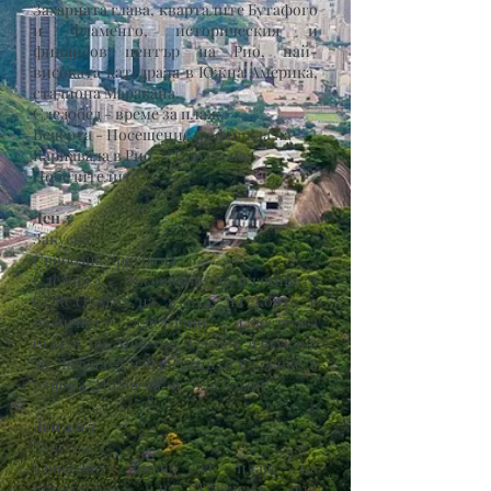
Захарната глава, кварталите Бутафого
и Фламенго, историческия и
финансов център на Рио, най-
високата катедрала в Южна Америка,
стадиона Маракана.
Следобед - време за плаж.
Вечерта - Посещение на финала на
Карнавала в Рио – “
Парада на
Победителите
”
.
Ден 3
Закуска.
Свободна програма.
Следобед - Посещение на планината
CORCOVADO на върха, на която е
издигната световно известната
статуя на Христос. Следва пътуване
до Лагуната и известните плажове в
района “Ипанема” и “Льо Бльон”.
Ден 4 и 5
Закуска.
С
вободно време за плаж на
Копакабана или Ипанема или