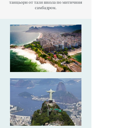
танцьори от тази школа по митичния
самбадром.