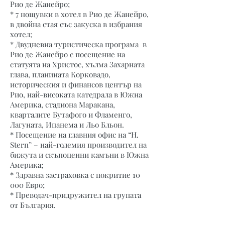
Рио де Жанейро;
* 7 нощувки в хотел в Рио де Жанейро,
в двойна стая със закуска в избрания
хотел;
* Двудневна туристическа програма в
Рио де Жанейро с посещение на
статуята на Христос, хълма Захарната
глава, планината Корковадо,
историческия и финансов център на
Рио, най-високата катедрала в Южна
Америка, стадиона Маракана,
кварталите Бутафого и Фламенго,
Лагуната, Ипанема и Льо Бльон.
* Посещение на главния офис на “H.
Stern” – най-големия производител на
бижута и скъпоценни камъни в Южна
Америка;
* Здравна застраховка с покритие 10
000 Евро;
* Преводач-придружител на групата
от България.