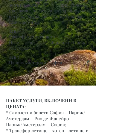
допълнителна туристическа
програма – екскурзия до тропически
остров, круиз из залив Гуанабара,
самба шоу и др.
Ден 6
Трансфер до летището
Полет
Рио де Жанейро-Париж/
Амстердам
Ден 7
Париж/Амстердам-София
ПАКЕТ УСЛУГИ, ВКЛЮЧЕНИ В
ЦЕНАТА:
* Самолетни билети София – Париж/
Амстердам – Рио де Жанейро –
Париж/Амстердам – София;
* Трансфер летище - хотел - летище в