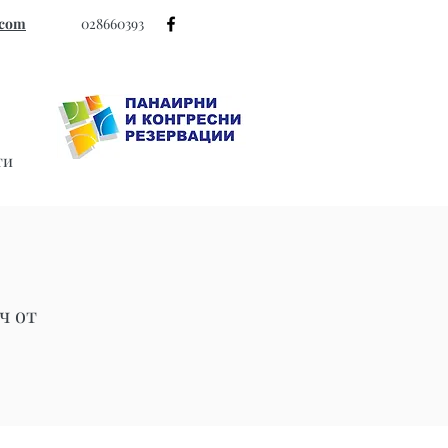
.com
028660393
ти
ч от