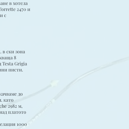
ане в хотела
orrette 2470 и
и с
 в ски зона
бхваща 8
 Testa Grigia
сини писти.
качваме до
м. като
he 2982 м,
 над платото
велация 1000