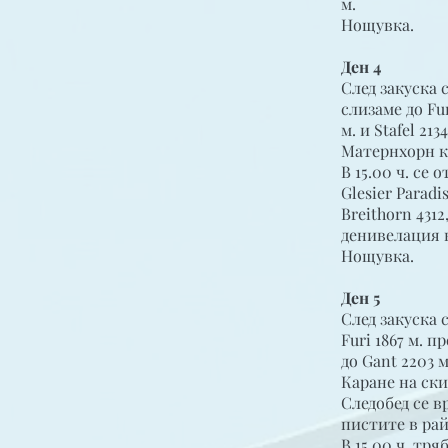
м.
Нощувка.
Ден 4
След закуска 
слизаме до Fu
м. и Stafel 2
Матернхорн ка
В 15.00 ч. се
Glesier Parad
Breithorn 431
денивелация н
Нощувка.
Ден 5
След закуска 
Furi 1867 м. п
до Gant 2203 м
Каране на ски
Следобед се 
пистите в рай
В 15.00 ч. тря