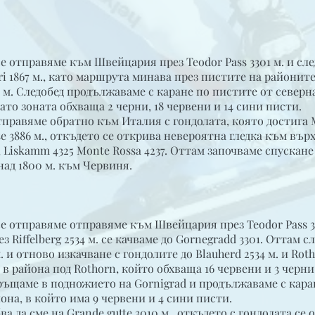
се отправяме към Швейцария през Teodor Pass 3301 м. и сле
ri 1867 м., като маршрута минава през пистите на районите
134 м. Следобед продължаваме с каране по пистите от северн
то зоната обхваща 2 черни, 18 червени и 14 сини писти.
 отправяме обратно към Италия с гондолата, която достига
ise 3886 м., откъдето се открива невероятна гледка към вър
2, Liskamm 4325 Monte Rossa 4237. Оттам започваме спускане
ад 1800 м. към Червиня.
се отправяме отправяме към Швейцария през Teodor Pass 33
рез Riffelberg 2534 м. се качваме до Gornegradd 3301. Оттам 
. и отново изкачване с гондолите до Blauherd 2534 м. и Roth
 в района под Rothorn, който обхваща 16 червени и 3 черни
връщаме в подножието на Gornigrad и продължаваме с кара
она, в който има 9 червени и 4 сини писти.
бва да сме на Grande gutte 3010 м., откъдето с гондолата се