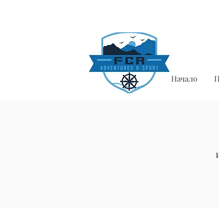
Начало
П