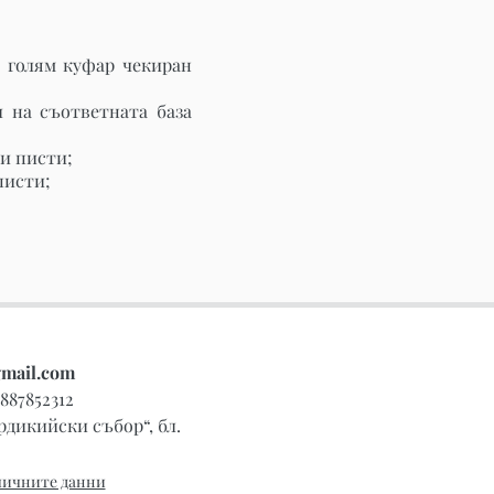
 голям куфар чекиран
л на съответната база
ки писти;
писти;
.
езервации - ДМК ЕООД № PKK-01-
gmail.com
0887852312
рдикийски събор“, бл.
личните данни