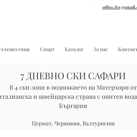
office.fcr@gmail
ътешествия
Спорт
Каталог
За нас
Контак
7 ДНЕВНО СКИ САФАРИ
В 4 ски зони в подножието на Матерхорн от
италианска и швейцарска страна с опитен вода
Бъргария
Цермат, Червивня, Валтурненш