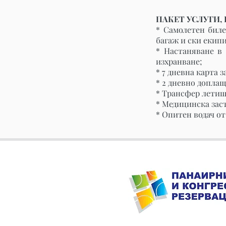
ПАКЕТ УСЛУГИ,
* Самолетен бил
багаж и ски екип
* Настаняване в 
изхранване;
* 7 дневна карта з
* 2 дневно доплащ
* Трансфер летищ
* Медицинска заст
* Опитен водач о
©2025 FCR Adventures, Удостовере