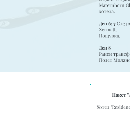
Maternhorn Gl
хотела.
Ден 6; 7
След з
Zermatt.
Нощувка.
Ден 8
Ранен трансф
Полет Милано
Пакет "А
Хотел "Residenc