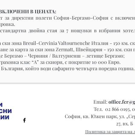
 ВКЛЮЧЕНИ В ЦЕНАТА:
ет за директни полети София-Бергамо-София с включен
ировка.
стандартна двойна стая за 7 нощувки в избрания хоте
а ски зона Breuil-Cervinia Valtournenche Италия - 150 км. с
ане за карта за ски зона Zermatt, Швейцария - 150 км. ски 
е Бергамо – Червиня / Валтурненш – летище Бергамо;
раховка клас “А” за скиори, с покритие 10 000 Евро.
т България, който води сафарито четвърта поредна година
ниe за регистрация на туроператор за Панаирни и Конгресни Р
6235
Email:
office.fcr@
Тел. 02 866 0193, 
София, кв. Южен парк, ул. „Се
27, вх. Б
Политика за защита на 