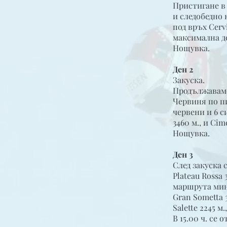
Пристигане в
и следобедно 
под връх Cerv
максимална д
Нощувка.
Ден 2
Закуска.
Продължаваме 
Червиня по пис
червени и 6 с
3460 м., и Ci
Нощувка.
Ден 3
След закуска 
Plateau Rossa 
маршрута мина
Gran Sometta 3
Salette 2245 м
В 15.00 ч. се