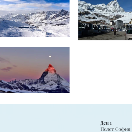
Ден 1
Полет София 