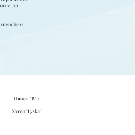
00 м. до
urnenche и
Пакет "В" :
Хотел "Lyska"