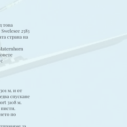
д това
 Swelesee 2583
ата страна на
 Maternhorn
ховете
 с
01 м. и от
следва спускане
ort 3108 м.
 писти.
нето по
 отправяме за