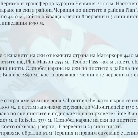
 Бергамо и трансфер до курорта Червиня 2000 м. Настяняв
каране на ски в района Червиня по пистите в района Plan T
ino 4410 м., който обхваща 4 черни 8 червени и 3 сини пист
енивелация 1890 м.
с карането на ски от южната страна на Матерхорн 4410 м.
тите над Plan Maison 2555 м., Teodor Pass 3301 м., което о
ини писти. Следобед каране на ски по пистите в района под
me Bianche 2890 м., което обхваща 4 черни и 12 червени и 4 
се отправяме към ски зона Valtournenche, като първо се из
3400 м., и оттам започваме спускане до Valtournenche 1550 
ва по ски пистите в подножието на върховете Cime Bianc
165 м. и Roisetta 3333 м. Следобед каране на ски по пистите
., което обхваща 3 черни, 16 червени и 23 сини писти.
 отправяме обратно към Червиня и правим спускане с дени