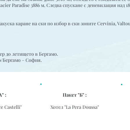
acier Paradise 3886 м. Следва спускане с деневилация над 18
акуска каране на ски по избор в ски зоните Cervinia, Valto
ер до летището в Бергамо.
/Бергамо – София.
" :
Пакет "Б" :
e Castelli"
Хотел "La Pera Doussa"