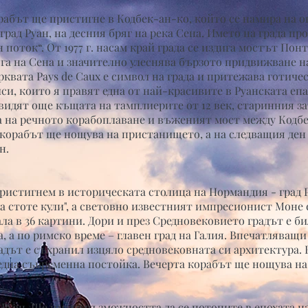
рабът ще пристигне в Кодбек-ан-ко, който се намира на о
град Руан, на десния бряг на река Сена. Името на града пр
н поток“. От 1977 г. насам край града се издига мостът Пон
яга на Сена и значително улеснява бързото придвижване на
квата Pays de Caux е символ на града и притежава готичес
и, които я правят една от най-красивите в Руанската епа
видят още къщата на тамплиерите от 12 век, старинния зат
а на речното корабоплаване и въженият мост между Кодбе
 корабът ще нощува на пристанището, а на следващия ден
н.
пристигнем в историческата столица на Нормандия - град 
на стоте кули", а световно известният импресионист Моне 
ла в 36 картини. Дори и през Средновековието градът е би
, а по римско време – главен град на Галия. Впечатляващи
радът е съхранил изцяло средновековната си архитектура.
една съвременна постойка. Вечерта корабът ще нощува н
 Руан. Ще имате възможността да се потопите в епохата на