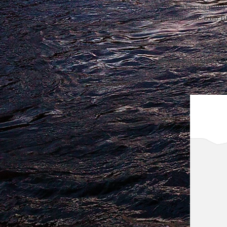
След закуска нап
прекачване във В
Карта на маршрут