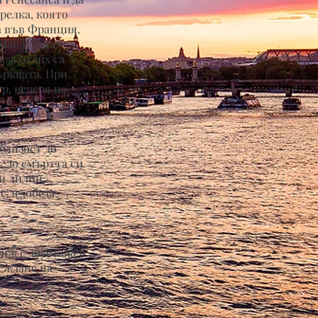
релка, която
а във Франция.
аклу. Тя е
 за отдих са
ърквата. При
р, вечеря на
близост до
. до смъртта си
и лилии,
 Следобеда
риж с двуетажен
еждане на