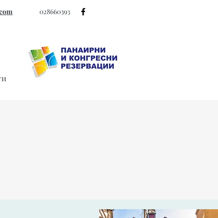
.com
028660393
ти