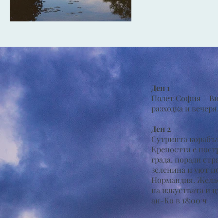
Ден 1
Полет София – Ви
разходка и вечеря
Ден 2
Сутринта корабът
Крепостта е пост
града, поради ст
зеленина и уют п
Нормандия. Желае
на изкуствата и ц
ан-Ко в 18:00 ч