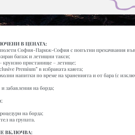
ЛЮЧЕНИ В ЦЕНАТА:
а полети София-Париж-София с попътни прекачвания във
екиран багаж и летищни такси;
– круизно пристанище – летище;
nclusive Premium” в избраната каюта;
охолни напитки по време на храненията и от бара (с изкл
и забавления на борда;
и;
роцедури на борда;
ел на групатa.
НЕ ВКЛЮЧВА: