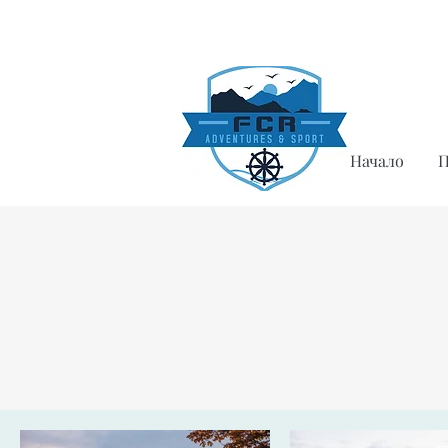
Начало
П