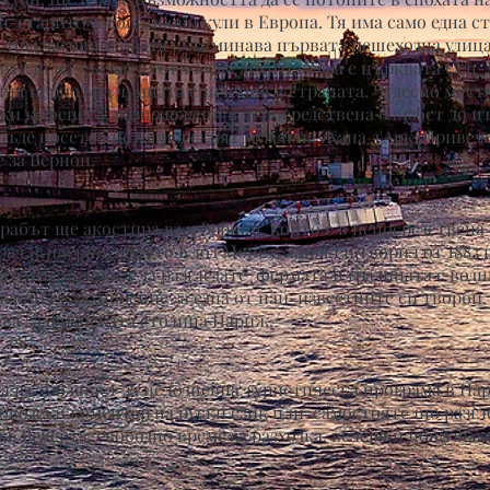
й-старите часовникови кули в Европа. Тя има само една ст
. Под часовниковата кула минава първата пешеходна улиц
ители на късната готическа архитектура е църквата Сен-М
ия период на чумната епидемия в страната. Чудесно място
и кафенета, разположени в непосредствена близост до ц
бъде посетен историческият музей на Жана д'Арк. Привече
 за Вернон.
орабът ще акостира във Вернон, който е в непосредствена 
ад Живерни, където Клод Моне е живял и творил от 1883 г
мате възможност да разгледате фермата и градината с водн
черпил вдъхновение за една от най-известните си творби.
ва за френската столица Париж.
ма възможност за целодневна туристическа програма в Па
зоводски коментар на руски език или самостоятелно разгл
. Вечерта, свободно време за разходка, вечеря и нощувка.