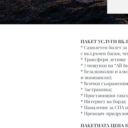
ПАКЕТ УСЛУГИ ВК
* Самолетен билет з
с вкл.ръчен багаж, ч
* Трансфери летище 
* 7 нощувки на “All I
* Безалкохолни и алк
и шампанско);
* Всички съоражения 
* Застраховка;
* Пристанищни такс
* Интернет на борда;
* Намаление за СПА п
* Преводач-придружит
ПАКЕТНАТА ЦЕНА 