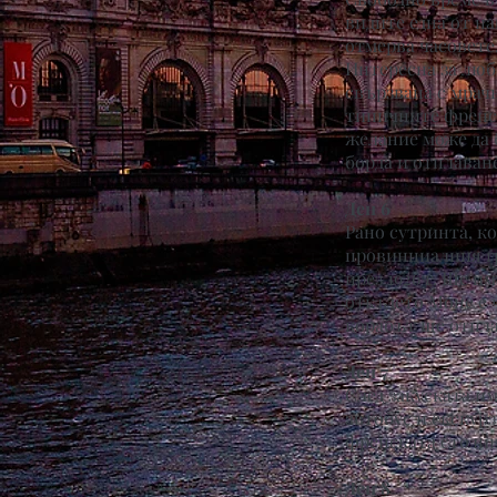
видите една от на
отмерва часовете
Интересна за люб
свързвана с мрачн
типичните френск
желание може да 
борда и отплаване
Ден 6
Рано сутринта, к
провинциалния гр
през 1926 г. Ще и
откъдето Моне е 
корабът ще отпла
Ден 7
След закуската и
автобус и екскур
френската столица
Ден 8