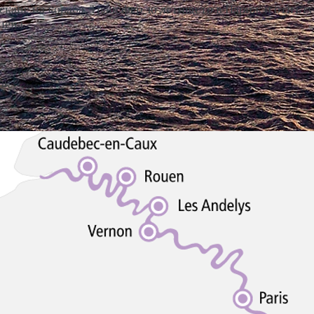
ускане на кораба. Трансфер до летището в Париж и отпъту
иена.
а: