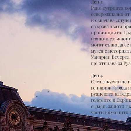
Ден 3
Рано сутринта ко
северозападно от 
и означава „студе
свързва двата бр
провинцията. Цър
изящни стъклопис
могат също да се 
музея с историят
Уандрил. Вечерта
ще отплава за Руа
Ден 4
След закуска ще 
го нарича "града 
руанската катедра
големите в Европа
сгради, защото г
части няма нито 
Ден 5
Свободно време в