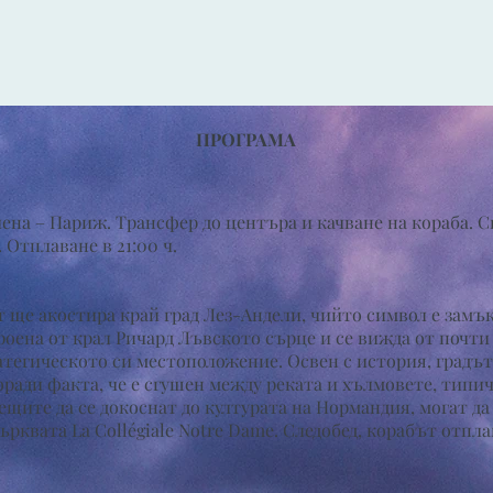
ПРОГРАМА
ена – Париж. Трансфер до центъра и качване на кораба. С
. Отплаване в 21:00 ч.
 ще акостира край град Лез-Андели, чийто символ е замък
роена от крал Ричард Лъвското сърце и се вижда от почти
ратегическото си местоположение. Освен с история, градъ
оради факта, че е сгушен между реката и хълмовете, типич
щите да се докоснат до културата на Нормандия, могат да
ърквата La Collégiale Notre Dame. Следобед, корабът отпл