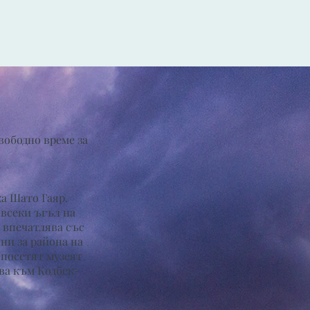
вободно време за
а Шато Гаяр.
 всеки ъгъл на
т впечатлява със
ни за района на
 посетят музеят
ава към Кодбек-