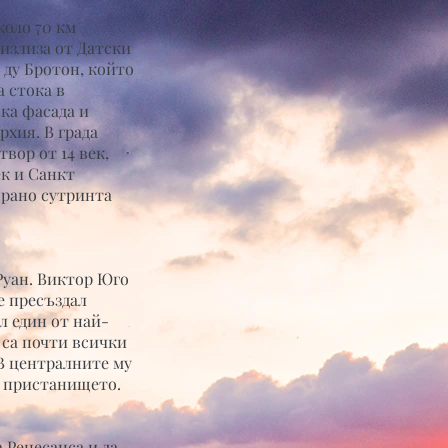
коло 70 км
оизлиза от Датски
т ду Бротон, който
 стока в
ка фасада и
рхия. В града
вор от 14 век,
к и Санкт
 рано сутринта
Руан. Виктор Юго
е пресъздал
л един от най-
 са почти всички
 В централните му
а пристанището.
 Ренесанса и да