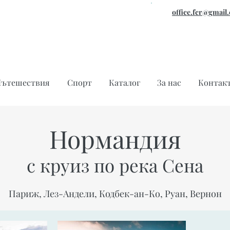
office.fcr@gmail
ътешествия
Спорт
Каталог
За нас
Контак
Нормандия
с круиз по река Сена
Париж, Лез-Андели, Кодбек-ан-Ко, Руан, Вернон​