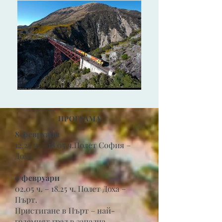
ПРОГРАМА
8 февруари
12.25 ч. – 18.05 ч.Полет София –
Доха.
9 февруари
02.05 ч. – 18.25 ч. Полет Доха –
Пърт.
Пристигане в Пърт – най-
големият град в западна