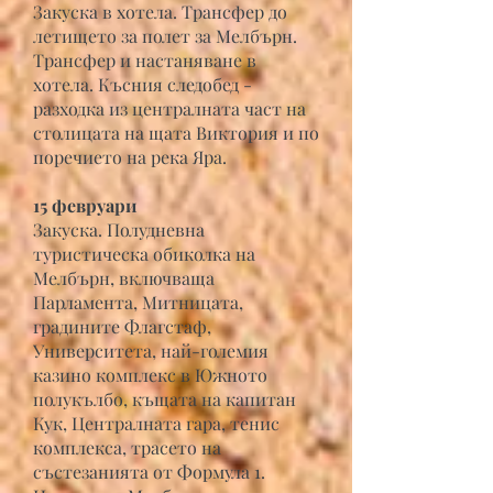
Закуска в хотела. Трансфер до
летището за полет за Мелбърн.
Трансфер и настаняване в
хотела. Късния следобед -
разходка из централната част на
столицата на щата Виктория и по
поречието на река Яра.
15 февруари
Закуска. Полудневна
туристическа обиколка на
Мелбърн, включваща
Парламента, Митницата,
градините Флагстаф,
Университета, най-големия
казино комплекс в Южното
полукълбо, къщата на капитан
Кук, Централната гара, тенис
комплекса, трасето на
състезанията от Формула 1.