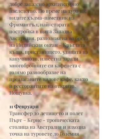
добре запазено архитектурно
наследство. По време на тура ще
видите хълма-паметник на
Фримантъл, най-старата
постройка в щата Западна
Австралия, разположена на брега
на Индийския океан – Кръглата
къща, пристанището, улицата на
капучиното, известна заради
многобройните си кафенета с
голямо разнообразие на
предлаганите видове кафе, както
и ресторантите на открито.
Нощувка.
11 Февруари
Трансфер до летището и полет
Пърт – Кернс - тропическата
столица на Австралия и изходна
точка на туровете до Големия