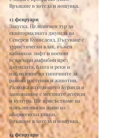
Връщане в хотела и нощувка.
13 февруари
Закуска. Целодневен тур до
екваториалната джунгла на
Северен Куинсленд. Пътуване с
туристически влак, въжен
кабинков лифт и военни
всъдеходи амфибии през
джунглата, блата и реки и
наблюдение на типичните за
района растения и животни.
Разходка из селището Куранда и
запознаване с местните легенди
и култура. Ще присъстваме на
изпълнения на живо на
аборигенски танци.
Връщане в хотела и нощувка.
14 февруари