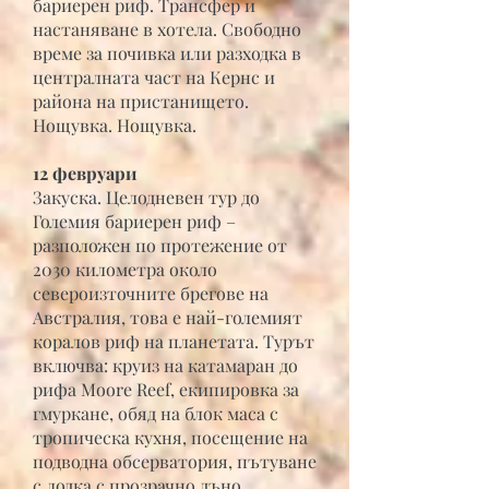
бариерен риф. Трансфер и
настаняване в хотела. Свободно
време за почивка или разходка в
централната част на Кернс и
района на пристанището.
Нощувка. Нощувка.
12 февруари
Закуска. Целодневен тур до
Големия бариерен риф –
разположен по протежение от
2030 километра около
североизточните брегове на
Австралия, това е най-големият
коралов риф на планетата. Турът
включва: круиз на катамаран до
рифа Moore Reef, екипировка за
гмуркане, обяд на блок маса с
тропическа кухня, посещение на
подводна обсерватория, пътуване
с лодка с прозрачно дъно.