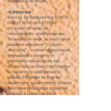
Нощувка в Мелбърн.
16 февруари
Закуска. Целодневен тур “GREAT
OCEAN ROAD ADVENTURE” -
пътуване на запад по
живописното крейбрежие на
Тасманийско море до известните
каменни монолити “Седемте
апостоли” – скални образувания,
формирани с времето от
огромните океански вълни,
остров Арч, местността Розорбек
и скалистото крайбрежие в
района. По време на тура ще
минем през характерните за щата
Виктория рибарски и курортни
селища. Късния следобед
връщане в Мелбърн и нощувка.
17 февруари