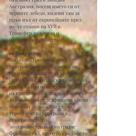
Австралия, носещ името си от
черните лебеди, видени там за
пръв път от европейците през
90-те години на XVII в.
Трансфер до хотела и
настаняване. Нощувка.
10 февруари
Закуска. Туристическата
програма започва с едночасов
круиз по каналите, свързващи
Остин бей с Индийския океан, по
време на който ще се насладите
на красивите гледки и ще можете
да наблюдавате делфините, които
обитават залива. След обяд -
туристическа програма в
пристанищното
западноавстралийско градче
Фриймантъл, прочуто със своето