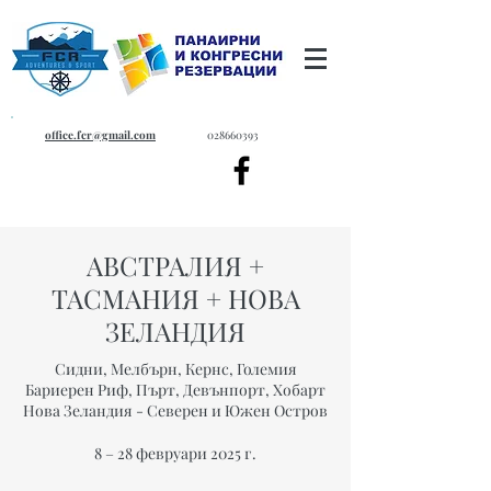
office.fcr@gmail.com
028660393
АВСТРАЛИЯ +
ТАСМАНИЯ + НОВА
ЗЕЛАНДИЯ
Сидни, Мелбърн, Кернс, Големия
Бариерен Риф, Пърт, Девънпорт, Хобарт
Нова Зеландия - Северен и Южен Остров
8 – 28 февруари 2025 г.