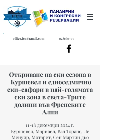
office.fcr@gmail.com
028660393
Откриване на ски сезона в
Куршевел и едноседмично
ски-сафари в най-голямата
ски зона в света-Трите
долини във Френските
Алпи
11-18 декември 2024 г.
Куршевел, Марибел, Вал Торанс, Ле
Менуир, Мотарет, Сен Мартин дьо