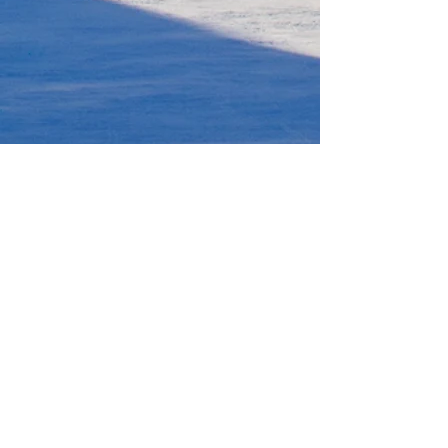
ПАКЕТ УСЛУГИ, ВКЛЮЧЕНИ В
ЦЕНАТА:
* Самолетен билет с Луфтханса за
обедни полети София-Франкфурт-
Лион-Франкфурт-София, с включени
чекиран багаж 23 кг. и ски багаж за
двете посоки;
* Настаняване за 7 нощувки в
Lake
Hotel Courchevel 1850
с включени
закуски.
* 6-дневна ски карта за 600-