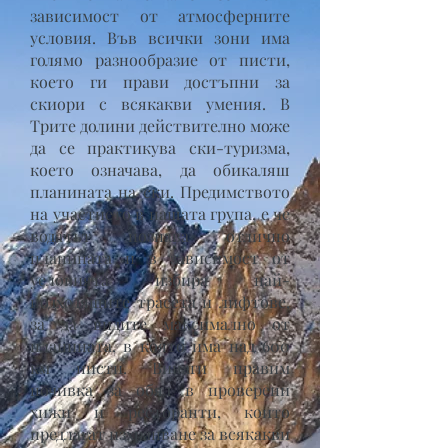
зависимост от атмосферните
условия. Във всички зони има
голямо разнообразие от писти,
което ги прави достъпни за
скиори с всякакви умения. В
Трите долини действително може
да се практикува ски-туризма,
което означава, да обикаляш
планината на ски. Предимството
на участието в нашата група, е че
водачът познава отлично
планината и в зависимост от
условията избира най-
подходящите трасета и лифтове,
за да видите максимално от
планината, в която има над 600
км писти. Винаги правим
почивка за обяд в проверени
хижи и ресторанти, които
предлагат изхранване за всякакви