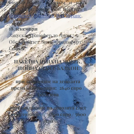
бюджети. Ще посетим и най-
известните апрес-ски партита в
Куршевел
,
Марибел
,
Вал Торанс
.
18 декември
Закуска. Трансфер до Лион.
Обеден полет Лион-Франкфурт-
София.
ПАКЕТНА ЦЕНА НА ЧОВЕК,
ДВОЙНА СТАЯ С БАЛКОН:
при заплащане на депозита
преди 10 октомври: 2640 евро /
5160 лева
при заплащане на депозита след
10 октомври: 2860 евро / 5600
лева