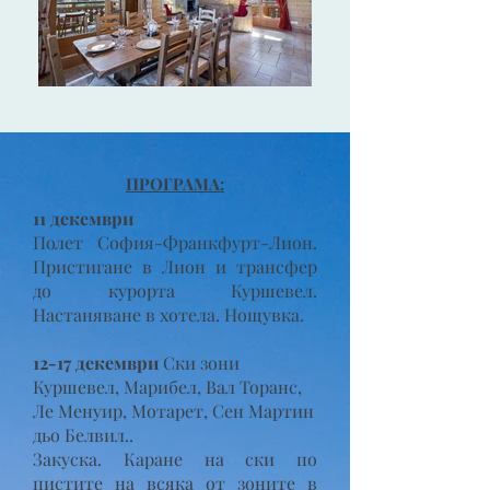
ПРОГРАМА:
11 декември
Полет София-Франкфурт-Лион.
Пристигане в Лион и трансфер
до курорта Куршевел.
Настаняване в хотела. Нощувка.
12-17 декември
Ски зони
Куршевел, Марибел, Вал Торанс,
Ле Менуир, Мотарет, Сен Мартин
дьо Белвил..
Закуска. Каране на ски по
пистите на всяка от зоните в