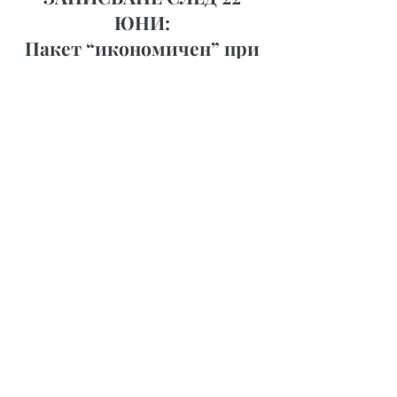
ЮНИ:
Пакет “икономичен” при
настаняване в хотели 3* -
4190 euro / 8190 лева
Пакет “стандарт” при
настаняване в хотел 5* -
466
0 euro / 9110 лева
ПАКЕТ УСЛУГИ, ВКЛЮЧЕНИ В
ЦЕНАТА:
Самолетни билети в икономична класа
с включени летищни такси София -
Богота – София с прекачване през
транзитно летище;
Самолетен билет в икономична класа
Богота – Меделин – Санта Марта и
Картахена - Богота;
2 нощувки в Богота в двойна стая с