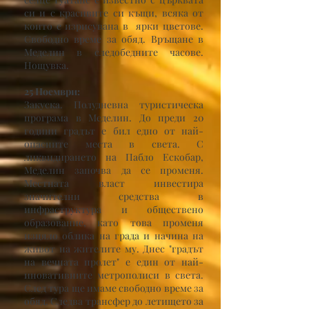
си и с красивите си къщи, всяка от
които е изрисувана в ярки цветове.
Свободно време за обяд. Връщане в
Меделин в следобедните часове.
Нощувка.
25 Ноември:
Закуска. Полудневна туристическа
програма в Меделин. До преди 20
години градът е бил едно от най-
опасните места в света. С
ликвидирането на Пабло Ескобар,
Меделин започва да се променя.
Местната власт инвестира
значителни средства в
инфраструктура и обществено
образование, като това променя
изцяло облика на града и начина на
живот на жителите му. Днес "градът
на вечната пролет" е един от най-
иновативните метрополиси в света.
След тура ще имаме свободно време за
обяд. Следва трансфер до летището за