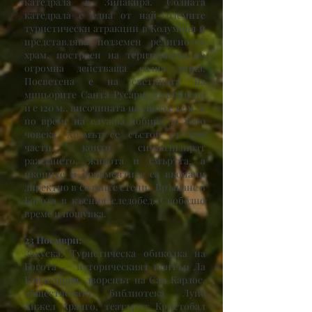
катедрала в Зипакира. Солната
катедрала е една от най-големите
туристически атракции в Колумбия и
представлява подземен религиозен
храм, построен на територията на
огромна действаща солна мина.
Посветена е на светицата на
миньорите Санта Русари, дължината
ѝ е 120 м., височината на свода е 22 м. и
по време на служба побира до 8000
човека. Храмът се състои от три
части, които символизират
раждането, живота и смъртта, а
иконите и орнаментите са вкопани
директно в солните стени. Връщане в
Богота в късния следобед. Свободно
време и нощувка.
23 Ноември:
Закуска. Туристическа обиколка на
Богота - историческият център Ла
Канделария, дворецът на Сан Карлос,
обществената библиотека Луис
Анжел Аранго, театърът Кристобал