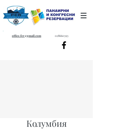
office.fcr@gmail.com
028660393
Колумбия