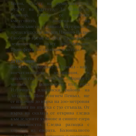
Колон, музеят на нумизматиката,
музеят на златото, Ла Плаца де
Боливар, където се намират
кметството, двореца на
правосъдието, главната катедрала и
президентския дворец Нарино Палас.
Свободно време за обяд. Трансфер до
летището и полет до Меделин.
Трансфер и настаняване в хотела.
24 Ноември:
Закуска. Отпътуване за Пеньол - най-
впечатляващата дестинация, в
околността на Меделин. Маршрута
минава по живописен път през
Източните планински райони на
Антиокия. Щом стигнем Пеньол, ще
се изкачим до върха на 200-метровия
монолит по пътека с 730 стъпала. От
върха на скалата се открива гледка
към зелените хълмове и сините езера
в околността. Следва разходка с
корабче из езерата. Колониалното
селце Гуатапе е известно с църквата