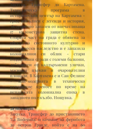
Закуска. Трансфер до Картахена.
Туристическа програма в
историческия център на Картахена -
град, изпълнен с легенди и история,
безупречно запазен от впечатляваща
17 километрова защитна стена.
Старата част на града е обявена за
обект на световното културно и
историческо наследство и е запазила
колониалния си облик - стари
поддържани сгради с големи балкони,
лабиринти от калдъръмени улички,
масивни църкви и очарователни
площади. В Картахена е и Сан Фелипе
- най-модерната в техническо
отношение крепост по време на
испанската колониална епоха в
западното полукълбо. Нощувка.
28 Ноември:
Закуска. Трансфер до пристанището
"La Bodeguita" и качване на ферибота
до остров Гранде, който е на 60