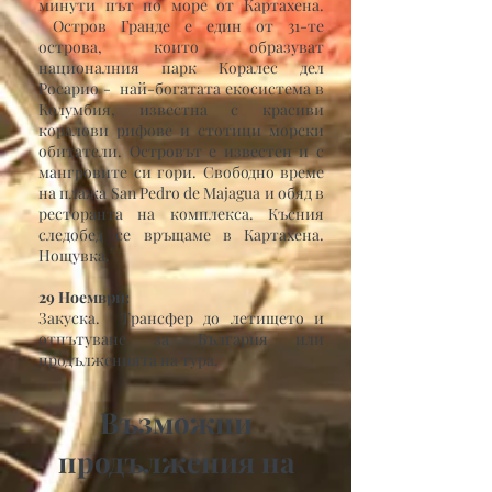
минути път по море от Картахена.
Остров Гранде е един от 31-те
острова, които образуват
националния парк Коралес дел
Росарио - най-богатата екосистема в
Колумбия, известна с красиви
коралови рифове и стотици морски
обитатели. Островът е известен и с
мангровите си гори. Свободно време
на плажа San Pedro de Majagua и обяд в
ресторанта на комплекса. Късния
следобед се връщаме в Картахена.
Нощувка.
29 Ноември:
Закуска. Трансфер до летището и
отпътуване за България или
продълженията на тура.
Възможни
продължения на