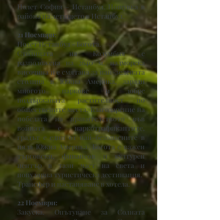
Полет София – Истанбул. Нощувка в
района на летището в Истанбул.
21 Ноември:
Полет Истанбул - Богота.
Столицата на Колумбия е
разположена на 2640 м. надморска
височина и е смятана за най-зелената
столица в Южна Америка, заради
многото паркове и добре
поддържаната растителност по
обществените места. Благодарение на
победата на правителството във
войната с наркотрафикантите,
градът е един от най-безопасните в
цяла Южна Америка. Богота е важен
търговски, финансов и културен
център в тази част на света и
популярна туристическа дестинация.
Трансфер и настаняване в хотела.
22 Ноември:
Закуска. Опътуване за Солната