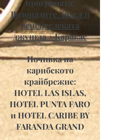
програмата:
Водопадите Анхел и
венецуелската
джунгла + Каракас
Почивка на
карибското
крайбрежие:
HOTEL LAS ISLAS,
HOTEL PUNTA FARO
и HOTEL CARIBE BY
FARANDA GRAND