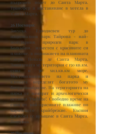
вътрешен полет до Санта Марта.
Трансфер и настаняване в хотела в
Санта Марта.
26 Ноември:
Закуска. Еднодневен тур до
националния парк Тайрона - най-
популярния природен парк в
Колумбия, известен с красивите си
плажове, в подножието на планината
Сиера Невада де Санта Марта.
Защитената му територия е 150 кв.км.
суша и 30 хил.кв.км море.
Местоположението на парка и
климата определят богатото му
биоразнообразие. На територията на
парка се намират и археологически
останки "Pueblito". Свободно време на
едни от най-красивите плажове по
Карибското крайбрежие. Късния
следобед се връщаме в Санта Марта.
Нощувка.
27 Ноември: