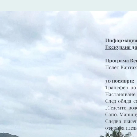
Информация з
Екскурзия до
Програма Ве
Полет Картах
30 ноември:
Трансфер до
Настаняване 
След обяда с
„Седемте вод
Сапо. Маршру
Следва изкач
открива глед
нощувка.