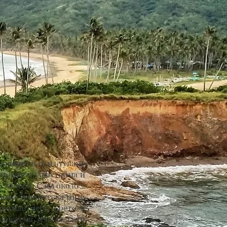
куриари" и отпътуваме
 бързеите Араутайма и
 каньон. След около 2
дива тропическа гора,
акупай меру, което в
допад на Земята, като