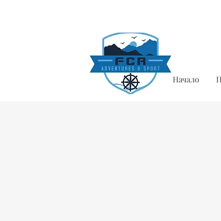
Начало
П