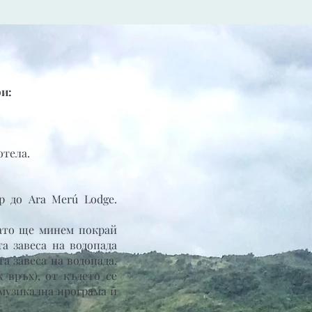
и:
отела.
 до Ara Merú Lodge.
като ще минем покрай
та завеса на водопада
а завеса на водопада.
 връх), от където се
 музикална програма и