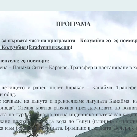
ПРОГРАМА
а първата част на програмата - Колумбия 20-29 ноемвр
 Колумбия (fcradventures.com)
нецуела: 29 ноември:
ена – Панама Сити – Каракас. Трансфер и настаняване в х
 летището и ранен полет Каракас – Канайма. Трансфер
и обяд.
е качваме на канута и прекосяваме лагуната Канайма, 
опада“. Следва кратка разходка през джунглата до водна
та на тура минава по тясна индианска пътека зад воднат
ване покрай падащата вода до Тепуи (планина с плосък
ка към реката и джунглата. Връщане в лоджата. Вечеря с