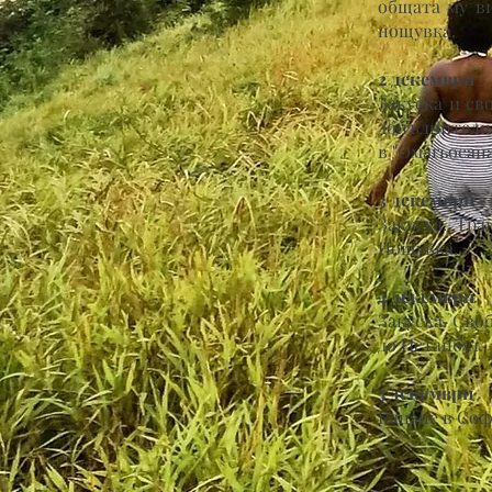
общата му ви
нощувка.
2 декември
Закуска и св
допълнително
в "Омагьосан
3 декември
Закуска. Тр
Нощувка.
4 декември
Закуска. Сво
до Истанбул.
5 декември
Кацане в Соф