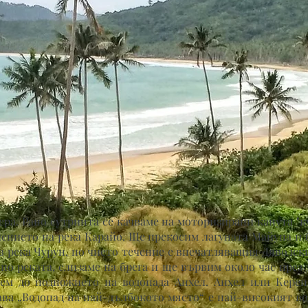
гера. Рано сутринта се качваме на моторизирани канута "
чението на река Карайо. Ще прекосим лагуната Майупа и
в река Чурун, по чието течение е впечатляващия Дяволски
 по реката, слизаме на брега и ще вървим около час през 
нем до подножието на водопада Анхел. Анхел или Кереп
ава „Водопад на най-дълбокото място“ е най-високият во