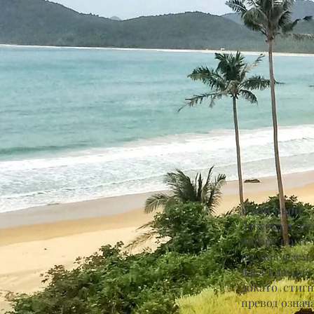
1 декември
Закуска в ла
нагоре по те
ще навлезем 
часа плаване
докато стиг
превод означ