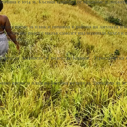
сочина е 1054 м. Късния следобед се връщаме в лоджата
ободно време за плаж и почивка в района на лагуната и
 заплащане полет с малък самолет над водопада Анхел и 
ата долина".
ансфер до летището и полет до Каракас. Туристическа 
бодно време за плаж на басейна на хотела. Трансфер до л
ия.