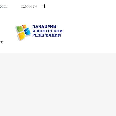
.com
028660393
ти